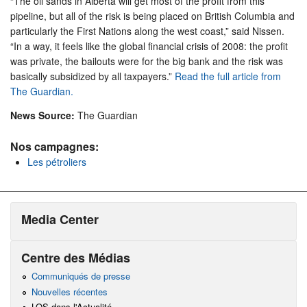
“The oil sands in Alberta will get most of the profit from this
pipeline, but all of the risk is being placed on British Columbia and
particularly the First Nations along the west coast,” said Nissen.
“In a way, it feels like the global financial crisis of 2008: the profit
was private, the bailouts were for the big bank and the risk was
basically subsidized by all taxpayers.”
Read the full article from
The Guardian.
News Source:
The Guardian
Nos campagnes:
Les pétroliers
Media Center
Centre des Médias
Communiqués de presse
Nouvelles récentes
LOS dans l'Actualité