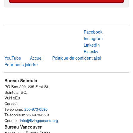
Facebook
Instagram
LinkedIn
Bluesky
YouTube
Accueil
Politique de confidentialité
Pour nous joindre
Bureau Sointula
PO Box 320, 235 First St.
Sointula, BC,
V0N 3E0
Canada
Téléphone:
250-973-6580
Télécopieur: 250-973-6581
Courriel:
info@livingoceans.org
Bureau Vancouver
#2000 - 355 Burrard Street