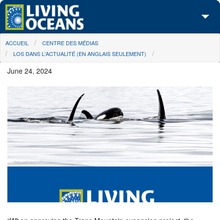
Skip to main content
You are here
ACCUEIL
CENTRE DES MÉDIAS
À propos de nous
LOS DANS L'ACTUALITÉ (EN ANGLAIS SEULEMENT)
Nos campagnes
June 24, 2024
Centre des Médias
Les Cartes
Passez à l'action