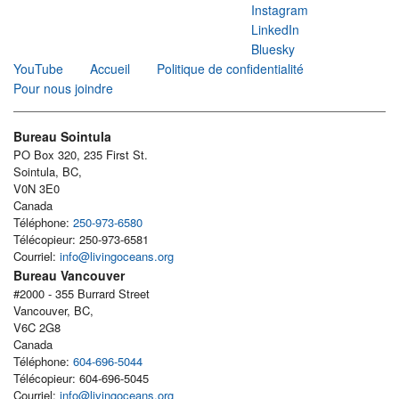
Instagram
LinkedIn
Bluesky
YouTube
Accueil
Politique de confidentialité
Pour nous joindre
Bureau Sointula
PO Box 320, 235 First St.
Sointula, BC,
V0N 3E0
Canada
Téléphone:
250-973-6580
Télécopieur: 250-973-6581
Courriel:
info@livingoceans.org
Bureau Vancouver
#2000 - 355 Burrard Street
Vancouver, BC,
V6C 2G8
Canada
Téléphone:
604-696-5044
Télécopieur: 604-696-5045
Courriel:
info@livingoceans.org