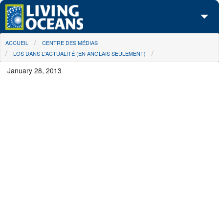
Skip to main content
You are here
ACCUEIL
CENTRE DES MÉDIAS
À propos de nous
LOS DANS L'ACTUALITÉ (EN ANGLAIS SEULEMENT)
Nos campagnes
January 28, 2013
Centre des Médias
Les Cartes
Passez à l'action