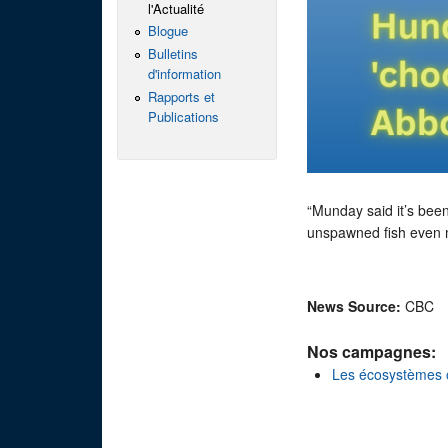
l'Actualité
Blogue
Bulletins
d'information
Rapports et
Publications
“Munday said it’s been
unspawned fish even 
News Source:
CBC
Nos campagnes:
Les écosystèmes 