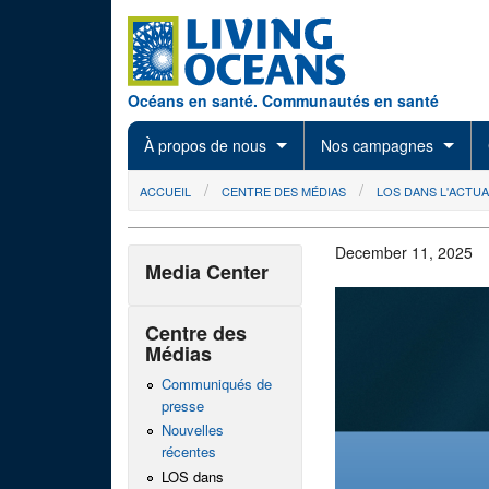
Skip to main content
Océans en santé. Communautés en santé
À propos de nous
Nos campagnes
You are here
ACCUEIL
CENTRE DES MÉDIAS
LOS DANS L'ACTUA
December 11, 2025
Media Center
Centre des
Médias
Communiqués de
presse
Nouvelles
récentes
LOS dans