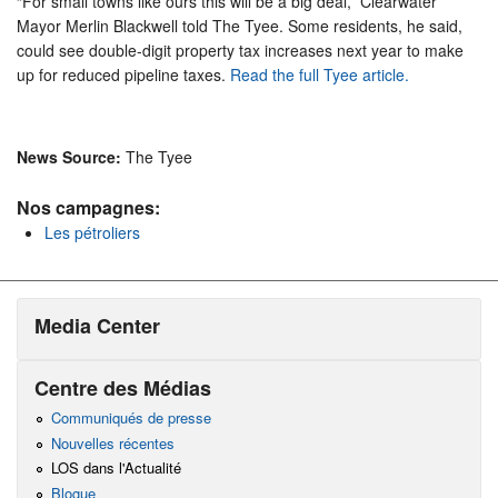
“For small towns like ours this will be a big deal,” Clearwater
Mayor Merlin Blackwell told The Tyee. Some residents, he said,
could see double-digit property tax increases next year to make
up for reduced pipeline taxes.
Read the full Tyee article.
News Source:
The Tyee
Nos campagnes:
Les pétroliers
Media Center
Centre des Médias
Communiqués de presse
Nouvelles récentes
LOS dans l'Actualité
Blogue