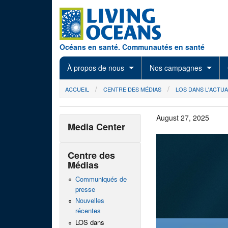
Skip to main content
Océans en santé. Communautés en santé
À propos de nous
Nos campagnes
You are here
ACCUEIL
CENTRE DES MÉDIAS
LOS DANS L'ACTUA
August 27, 2025
Media Center
Centre des
Médias
Communiqués de
presse
Nouvelles
récentes
LOS dans