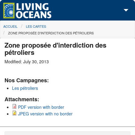
Skip to main content
You are here
ACCUEIL
LES CARTES
À propos de nous
ZONE PROPOSÉE D'INTERDICTION DES PÉTROLIERS
Nos campagnes
Zone proposée d'interdiction des
pétroliers
Centre des Médias
Modified: July 30, 2013
Les Cartes
Nos Campagnes:
Passez à l'action
Les pétroliers
Attachments:
PDF version with border
JPEG version with no border