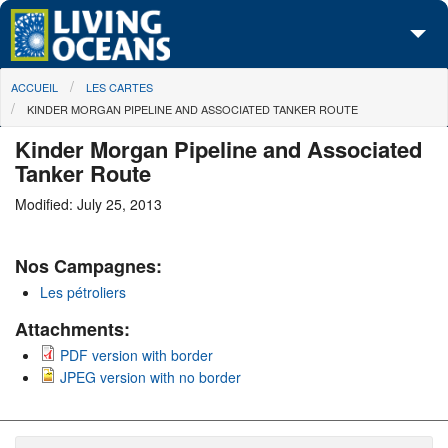
Skip to main content
You are here
ACCUEIL
LES CARTES
À propos de nous
KINDER MORGAN PIPELINE AND ASSOCIATED TANKER ROUTE
Nos campagnes
Kinder Morgan Pipeline and Associated
Tanker Route
Centre des Médias
Modified: July 25, 2013
Les Cartes
Nos Campagnes:
Passez à l'action
Les pétroliers
Attachments:
PDF version with border
JPEG version with no border