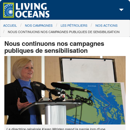
Skip to main content
You are here
ACCUEIL
NOS CAMPAGNES
LES PÉTROLIERS
NOS ACTIONS
À propos de nous
NOUS CONTINUONS NOS CAMPAGNES PUBLIQUES DE SENSIBILISATION
Nos campagnes
Nous continuons nos campagnes
publiques de sensibilisation
Centre des Médias
Les Cartes
Passez à l'action
La directrice générale Karen Wristen prend la parole lors d'une