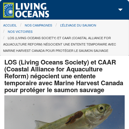
Skip to main content
You are here
ACCUEIL
NOS CAMPAGNES
L’ÉLEVAGE DU SAUMON
À propos de nous
NOS VICTOIRES
LOS (LIVING OCEANS SOCIETY) ET CAAR (COASTAL ALLIANCE FOR
Nos campagnes
AQUACULTURE REFORM) NÉGOCIENT UNE ENTENTE TEMPORAIRE AVEC
MARINE HARVEST CANADA POUR PROTÉGER LE SAUMON SAUVAGE
Centre des Médias
LOS (Living Oceans Society) et CAAR
Les Cartes
(Coastal Alliance for Aquaculture
Reform) négocient une entente
Passez à l'action
temporaire avec Marine Harvest Canada
pour protéger le saumon sauvage