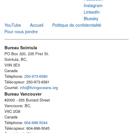
Instagram
LinkedIn
Bluesky
YouTube
Accueil
Politique de confidentialité
Pour nous joindre
Bureau Sointula
PO Box 320, 235 First St.
Sointula, BC,
V0N 3E0
Canada
Téléphone:
250-973-6580
Télécopieur: 250-973-6581
Courriel:
info@livingoceans.org
Bureau Vancouver
#2000 - 355 Burrard Street
Vancouver, BC,
V6C 2G8
Canada
Téléphone:
604-696-5044
Télécopieur: 604-696-5045