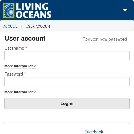
Skip to main content
You are here
ACCUEIL
USER ACCOUNT
À propos de nous
User account
Request new password
Nos campagnes
Primary tabs
Username
*
Centre des Médias
More information?
Les Cartes
Password
*
Passez à l'action
More information?
Facebook