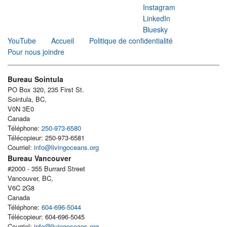
Instagram
LinkedIn
Bluesky
YouTube
Accueil
Politique de confidentialité
Pour nous joindre
Bureau Sointula
PO Box 320, 235 First St.
Sointula, BC,
V0N 3E0
Canada
Téléphone:
250-973-6580
Télécopieur: 250-973-6581
Courriel:
info@livingoceans.org
Bureau Vancouver
#2000 - 355 Burrard Street
Vancouver, BC,
V6C 2G8
Canada
Téléphone:
604-696-5044
Télécopieur: 604-696-5045
Courriel:
info@livingoceans.org