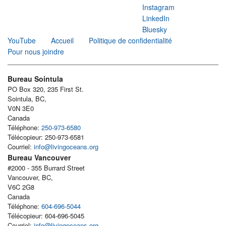
Instagram
LinkedIn
Bluesky
YouTube
Accueil
Politique de confidentialité
Pour nous joindre
Bureau Sointula
PO Box 320, 235 First St.
Sointula, BC,
V0N 3E0
Canada
Téléphone:
250-973-6580
Télécopieur: 250-973-6581
Courriel:
info@livingoceans.org
Bureau Vancouver
#2000 - 355 Burrard Street
Vancouver, BC,
V6C 2G8
Canada
Téléphone:
604-696-5044
Télécopieur: 604-696-5045
Courriel:
info@livingoceans.org