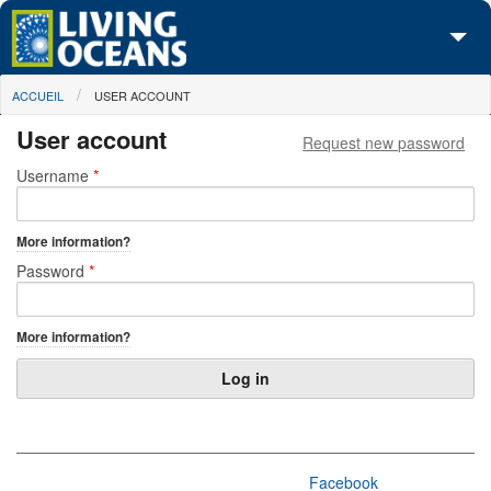
Skip to main content
You are here
ACCUEIL
USER ACCOUNT
À propos de nous
User account
Request new password
Nos campagnes
Primary tabs
Username
*
Centre des Médias
More information?
Les Cartes
Password
*
Passez à l'action
More information?
Facebook