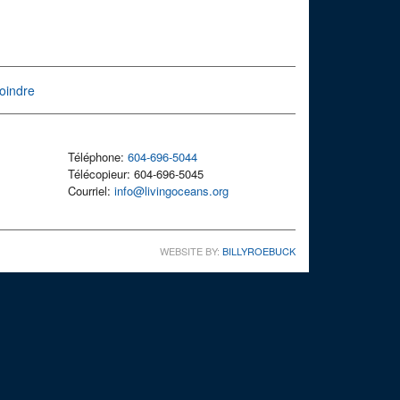
oindre
Téléphone:
604-696-5044
Télécopieur: 604-696-5045
Courriel:
info@livingoceans.org
WEBSITE BY:
BILLYROEBUCK