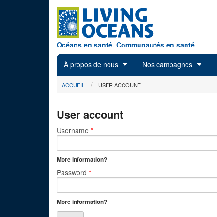
Skip to main content
Océans en santé. Communautés en santé
À propos de nous
Nos campagnes
You are here
ACCUEIL
USER ACCOUNT
User account
Primary tabs
Username
*
More information?
Password
*
More information?