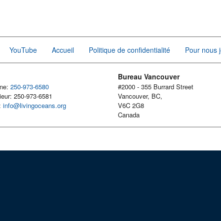
YouTube
Accueil
Politique de confidentialité
Pour nous j
Bureau Vancouver
one:
250-973-6580
#2000 - 355 Burrard Street
ieur: 250-973-6581
Vancouver, BC,
l:
info@livingoceans.org
V6C 2G8
Canada