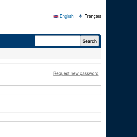
English
Français
Search form
Search
Request new password