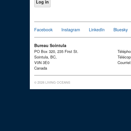
Facebook
Instagram
LinkedIn
Bluesky
Bureau Sointula
PO Box 320, 235 First St.
Téléph
Sointula, BC,
Télécop
V0N 3E0
Courrie
Canada
© 2026 LIVING OCEANS