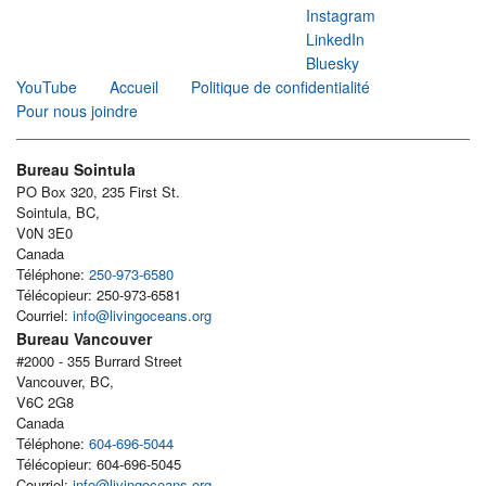
Instagram
LinkedIn
Bluesky
YouTube
Accueil
Politique de confidentialité
Pour nous joindre
Bureau Sointula
PO Box 320, 235 First St.
Sointula, BC,
V0N 3E0
Canada
Téléphone:
250-973-6580
Télécopieur: 250-973-6581
Courriel:
info@livingoceans.org
Bureau Vancouver
#2000 - 355 Burrard Street
Vancouver, BC,
V6C 2G8
Canada
Téléphone:
604-696-5044
Télécopieur: 604-696-5045
Courriel:
info@livingoceans.org