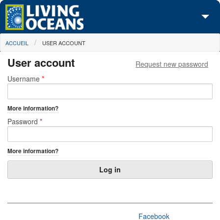
Skip to main content
You are here
ACCUEIL
USER ACCOUNT
À propos de nous
User account
Request new password
Nos campagnes
Primary tabs
Username
*
Centre des Médias
More information?
Les Cartes
Password
*
Passez à l'action
More information?
Facebook