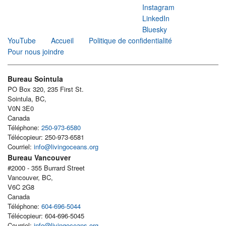
Instagram
LinkedIn
Bluesky
YouTube
Accueil
Politique de confidentialité
Pour nous joindre
Bureau Sointula
PO Box 320, 235 First St.
Sointula, BC,
V0N 3E0
Canada
Téléphone:
250-973-6580
Télécopieur: 250-973-6581
Courriel:
info@livingoceans.org
Bureau Vancouver
#2000 - 355 Burrard Street
Vancouver, BC,
V6C 2G8
Canada
Téléphone:
604-696-5044
Télécopieur: 604-696-5045
Courriel:
info@livingoceans.org