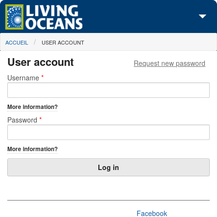
Skip to main content
You are here
ACCUEIL
USER ACCOUNT
À propos de nous
User account
Request new password
Nos campagnes
Primary tabs
Username
*
Centre des Médias
More information?
Les Cartes
Password
*
Passez à l'action
More information?
Facebook