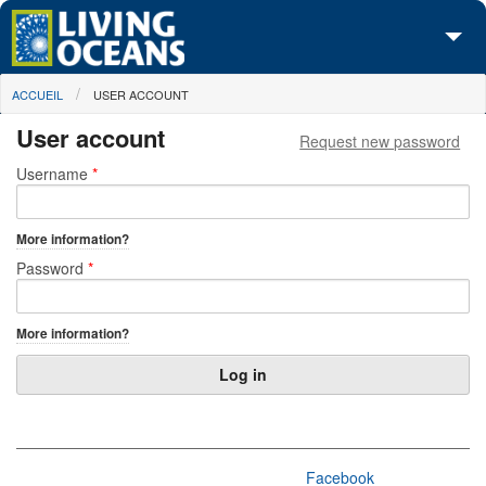
Skip to main content
You are here
ACCUEIL
USER ACCOUNT
À propos de nous
User account
Request new password
Nos campagnes
Primary tabs
Username
*
Centre des Médias
More information?
Les Cartes
Password
*
Passez à l'action
More information?
Facebook