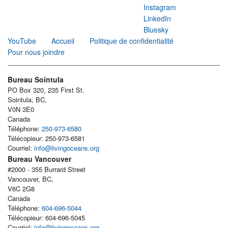
Instagram
LinkedIn
Bluesky
YouTube
Accueil
Politique de confidentialité
Pour nous joindre
Bureau Sointula
PO Box 320, 235 First St.
Sointula, BC,
V0N 3E0
Canada
Téléphone:
250-973-6580
Télécopieur: 250-973-6581
Courriel:
info@livingoceans.org
Bureau Vancouver
#2000 - 355 Burrard Street
Vancouver, BC,
V6C 2G8
Canada
Téléphone:
604-696-5044
Télécopieur: 604-696-5045
Courriel:
info@livingoceans.org