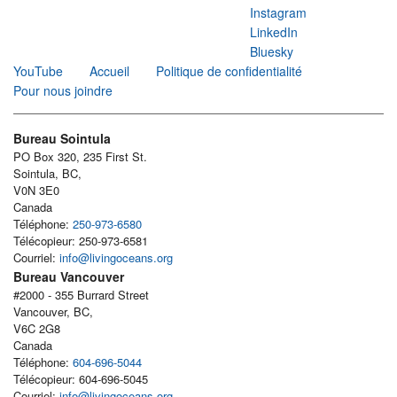
Instagram
LinkedIn
Bluesky
YouTube
Accueil
Politique de confidentialité
Pour nous joindre
Bureau Sointula
PO Box 320, 235 First St.
Sointula, BC,
V0N 3E0
Canada
Téléphone:
250-973-6580
Télécopieur: 250-973-6581
Courriel:
info@livingoceans.org
Bureau Vancouver
#2000 - 355 Burrard Street
Vancouver, BC,
V6C 2G8
Canada
Téléphone:
604-696-5044
Télécopieur: 604-696-5045
Courriel:
info@livingoceans.org