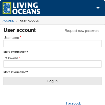
Skip to main content
You are here
ACCUEIL
USER ACCOUNT
À propos de nous
User account
Request new password
Nos campagnes
Primary tabs
Username
*
Centre des Médias
More information?
Les Cartes
Password
*
Passez à l'action
More information?
Facebook