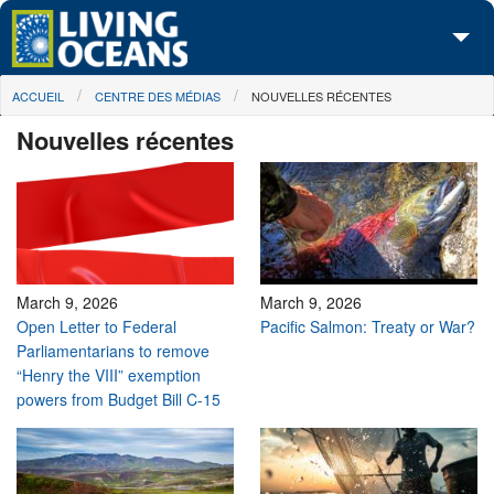
Skip to main content
You are here
ACCUEIL
CENTRE DES MÉDIAS
NOUVELLES RÉCENTES
À propos de nous
Nouvelles récentes
Nos campagnes
Centre des Médias
Les Cartes
Passez à l'action
March 9, 2026
March 9, 2026
Open Letter to Federal
Pacific Salmon: Treaty or War?
Parliamentarians to remove
“Henry the VIII” exemption
powers from Budget Bill C-15