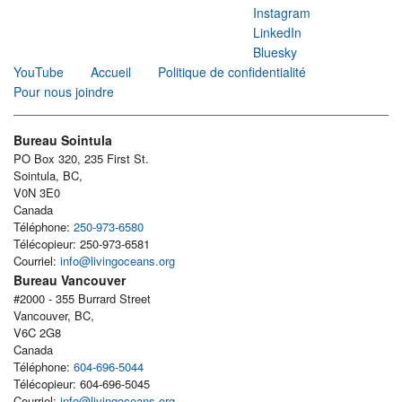
Instagram
LinkedIn
Bluesky
YouTube
Accueil
Politique de confidentialité
Pour nous joindre
Bureau Sointula
PO Box 320, 235 First St.
Sointula, BC,
V0N 3E0
Canada
Téléphone:
250-973-6580
Télécopieur: 250-973-6581
Courriel:
info@livingoceans.org
Bureau Vancouver
#2000 - 355 Burrard Street
Vancouver, BC,
V6C 2G8
Canada
Téléphone:
604-696-5044
Télécopieur: 604-696-5045
Courriel:
info@livingoceans.org