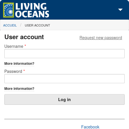
Skip to main content
You are here
ACCUEIL
USER ACCOUNT
À propos de nous
User account
Request new password
Nos campagnes
Primary tabs
Username
*
Centre des Médias
More information?
Les Cartes
Password
*
Passez à l'action
More information?
Facebook