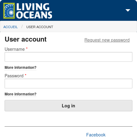
Skip to main content
You are here
ACCUEIL
USER ACCOUNT
À propos de nous
User account
Request new password
Nos campagnes
Primary tabs
Username
*
Centre des Médias
More information?
Les Cartes
Password
*
Passez à l'action
More information?
Facebook