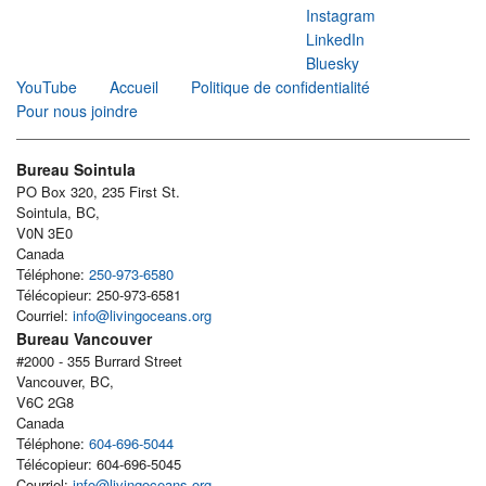
Instagram
LinkedIn
Bluesky
YouTube
Accueil
Politique de confidentialité
Pour nous joindre
Bureau Sointula
PO Box 320, 235 First St.
Sointula, BC,
V0N 3E0
Canada
Téléphone:
250-973-6580
Télécopieur: 250-973-6581
Courriel:
info@livingoceans.org
Bureau Vancouver
#2000 - 355 Burrard Street
Vancouver, BC,
V6C 2G8
Canada
Téléphone:
604-696-5044
Télécopieur: 604-696-5045
Courriel:
info@livingoceans.org