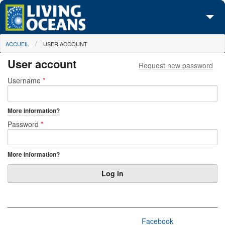
Skip to main content
You are here
ACCUEIL
USER ACCOUNT
À propos de nous
User account
Request new password
Nos campagnes
Primary tabs
Username
*
Centre des Médias
More information?
Les Cartes
Password
*
Passez à l'action
More information?
Facebook