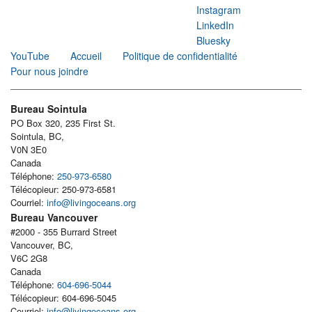
Instagram
LinkedIn
Bluesky
YouTube
Accueil
Politique de confidentialité
Pour nous joindre
Bureau Sointula
PO Box 320, 235 First St.
Sointula, BC,
V0N 3E0
Canada
Téléphone:
250-973-6580
Télécopieur: 250-973-6581
Courriel:
info@livingoceans.org
Bureau Vancouver
#2000 - 355 Burrard Street
Vancouver, BC,
V6C 2G8
Canada
Téléphone:
604-696-5044
Télécopieur: 604-696-5045
Courriel:
info@livingoceans.org