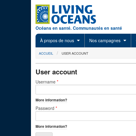
Skip to main content
Océans en santé. Communautés en santé
À propos de nous
Nos campagnes
You are here
ACCUEIL
USER ACCOUNT
User account
Primary tabs
Username
*
More information?
Password
*
More information?