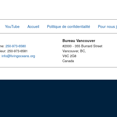
YouTube
Accueil
Politique de confidentialité
Pour nous j
Bureau Vancouver
one:
250-973-6580
#2000 - 355 Burrard Street
ieur: 250-973-6581
Vancouver, BC,
l:
info@livingoceans.org
V6C 2G8
Canada