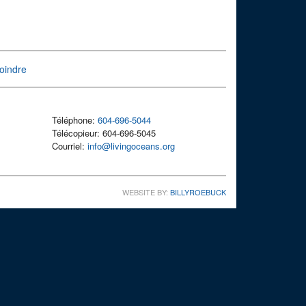
oindre
Téléphone:
604-696-5044
Télécopieur: 604-696-5045
Courriel:
info@livingoceans.org
WEBSITE BY:
BILLYROEBUCK