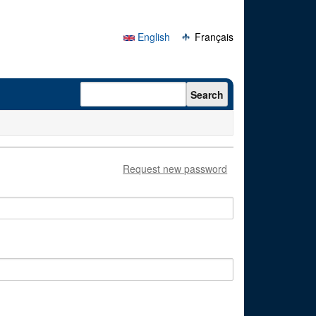
English
Français
Search form
Search
Request new password