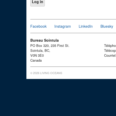
Facebook
Instagram
LinkedIn
Bluesky
Bureau Sointula
PO Box 320, 235 First St.
Téléph
Sointula, BC,
Télécop
V0N 3E0
Courrie
Canada
© 2026 LIVING OCEANS