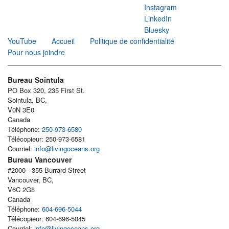
Instagram
LinkedIn
Bluesky
YouTube
Accueil
Politique de confidentialité
Pour nous joindre
Bureau Sointula
PO Box 320, 235 First St.
Sointula, BC,
V0N 3E0
Canada
Téléphone:
250-973-6580
Télécopieur: 250-973-6581
Courriel:
info@livingoceans.org
Bureau Vancouver
#2000 - 355 Burrard Street
Vancouver, BC,
V6C 2G8
Canada
Téléphone:
604-696-5044
Télécopieur: 604-696-5045
Courriel:
info@livingoceans.org