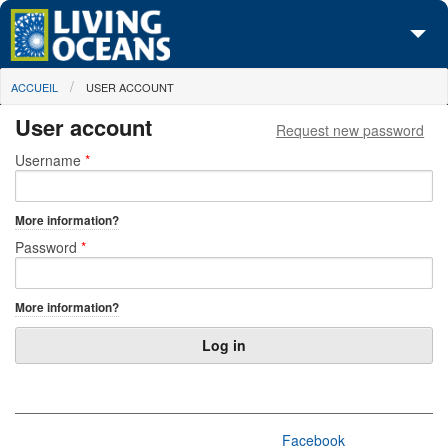
Skip to main content
You are here
ACCUEIL
USER ACCOUNT
À propos de nous
User account
Request new password
Nos campagnes
Primary tabs
Username
*
Centre des Médias
More information?
Les Cartes
Password
*
Passez à l'action
More information?
Facebook