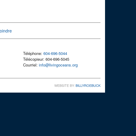
oindre
Téléphone:
604-696-5044
Télécopieur: 604-696-5045
Courriel:
info@livingoceans.org
WEBSITE BY:
BILLYROEBUCK