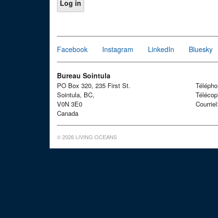
Facebook
Instagram
LinkedIn
Bluesky
Bureau Sointula
PO Box 320, 235 First St.
Téléph
Sointula, BC,
Télécop
V0N 3E0
Courrie
Canada
© 2026 LIVING OCEANS