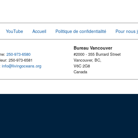
YouTube
Accueil
Politique de confidentialité
Pour nous j
Bureau Vancouver
one:
250-973-6580
#2000 - 355 Burrard Street
ieur: 250-973-6581
Vancouver, BC,
l:
info@livingoceans.org
V6C 2G8
Canada