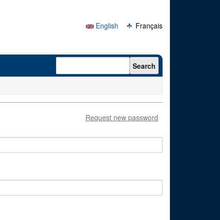
English
Français
Search form
Search
Request new password