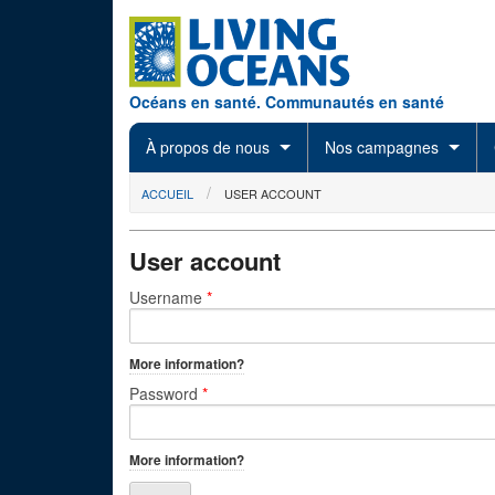
Skip to main content
Océans en santé. Communautés en santé
À propos de nous
Nos campagnes
You are here
ACCUEIL
USER ACCOUNT
User account
Primary tabs
Username
*
More information?
Password
*
More information?