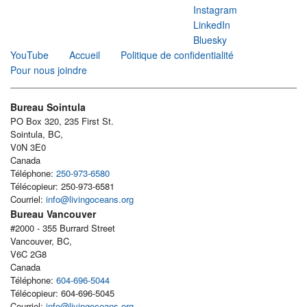
Instagram
LinkedIn
Bluesky
YouTube
Accueil
Politique de confidentialité
Pour nous joindre
Bureau Sointula
PO Box 320, 235 First St.
Sointula, BC,
V0N 3E0
Canada
Téléphone:
250-973-6580
Télécopieur: 250-973-6581
Courriel:
info@livingoceans.org
Bureau Vancouver
#2000 - 355 Burrard Street
Vancouver, BC,
V6C 2G8
Canada
Téléphone:
604-696-5044
Télécopieur: 604-696-5045
Courriel:
info@livingoceans.org