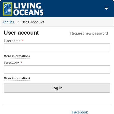
Skip to main content
You are here
ACCUEIL
USER ACCOUNT
À propos de nous
User account
Request new password
Nos campagnes
Primary tabs
Username
*
Centre des Médias
More information?
Les Cartes
Password
*
Passez à l'action
More information?
Facebook