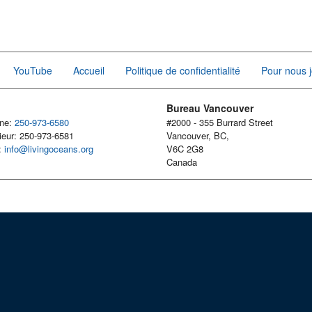
YouTube
Accueil
Politique de confidentialité
Pour nous j
Bureau Vancouver
one:
250-973-6580
#2000 - 355 Burrard Street
ieur: 250-973-6581
Vancouver, BC,
l:
info@livingoceans.org
V6C 2G8
Canada