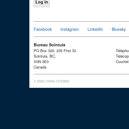
Facebook
Instagram
LinkedIn
Bluesky
Bureau Sointula
PO Box 320, 235 First St.
Téléph
Sointula, BC,
Télécop
V0N 3E0
Courrie
Canada
© 2026 LIVING OCEANS