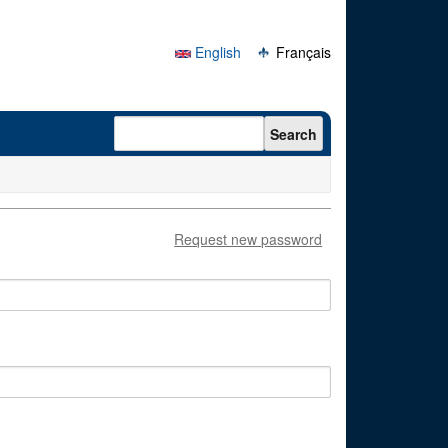
English
Français
Search form
Search
Request new password