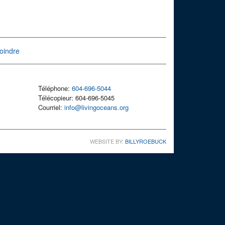
oindre
Téléphone:
604-696-5044
Télécopieur: 604-696-5045
Courriel:
info@livingoceans.org
WEBSITE BY:
BILLYROEBUCK