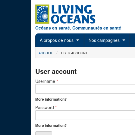
Skip to main content
Océans en santé. Communautés en santé
À propos de nous
Nos campagnes
You are here
ACCUEIL
USER ACCOUNT
User account
Primary tabs
Username
*
More information?
Password
*
More information?