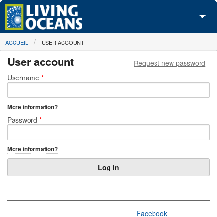
Skip to main content
You are here
ACCUEIL
USER ACCOUNT
À propos de nous
User account
Request new password
Nos campagnes
Primary tabs
Username
*
Centre des Médias
More information?
Les Cartes
Password
*
Passez à l'action
More information?
Facebook