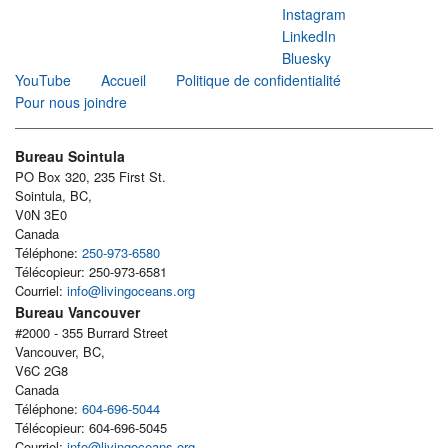
Instagram
LinkedIn
Bluesky
YouTube
Accueil
Politique de confidentialité
Pour nous joindre
Bureau Sointula
PO Box 320, 235 First St.
Sointula, BC,
V0N 3E0
Canada
Téléphone:
250-973-6580
Télécopieur: 250-973-6581
Courriel:
info@livingoceans.org
Bureau Vancouver
#2000 - 355 Burrard Street
Vancouver, BC,
V6C 2G8
Canada
Téléphone:
604-696-5044
Télécopieur: 604-696-5045
Courriel:
info@livingoceans.org