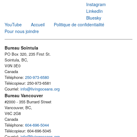
Instagram
LinkedIn
Bluesky
YouTube
Accueil
Politique de confidentialité
Pour nous joindre
Bureau Sointula
PO Box 320, 235 First St.
Sointula, BC,
V0N 3E0
Canada
Téléphone:
250-973-6580
Télécopieur: 250-973-6581
Courriel:
info@livingoceans.org
Bureau Vancouver
#2000 - 355 Burrard Street
Vancouver, BC,
V6C 2G8
Canada
Téléphone:
604-696-5044
Télécopieur: 604-696-5045
Courriel:
info@livingoceans.org