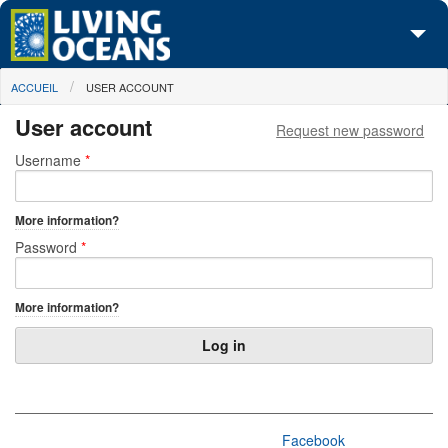
Skip to main content
You are here
ACCUEIL
USER ACCOUNT
À propos de nous
User account
Request new password
Nos campagnes
Primary tabs
Username
*
Centre des Médias
More information?
Les Cartes
Password
*
Passez à l'action
More information?
Facebook