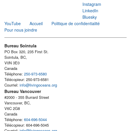
Instagram
LinkedIn
Bluesky
YouTube
Accueil
Politique de confidentialité
Pour nous joindre
Bureau Sointula
PO Box 320, 235 First St.
Sointula, BC,
V0N 3E0
Canada
Téléphone:
250-973-6580
Télécopieur: 250-973-6581
Courriel:
info@livingoceans.org
Bureau Vancouver
#2000 - 355 Burrard Street
Vancouver, BC,
V6C 2G8
Canada
Téléphone:
604-696-5044
Télécopieur: 604-696-5045
Courriel:
info@livingoceans.org