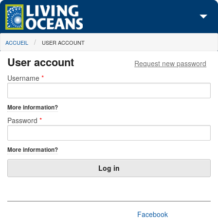
Skip to main content
You are here
ACCUEIL
USER ACCOUNT
À propos de nous
User account
Request new password
Nos campagnes
Primary tabs
Username
*
Centre des Médias
More information?
Les Cartes
Password
*
Passez à l'action
More information?
Facebook