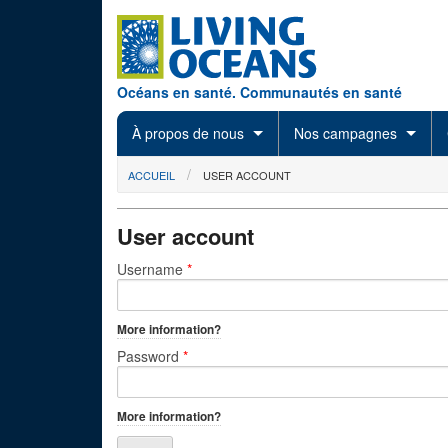
Skip to main content
Océans en santé. Communautés en santé
À propos de nous
Nos campagnes
You are here
ACCUEIL
USER ACCOUNT
User account
Primary tabs
Username
*
More information?
Password
*
More information?