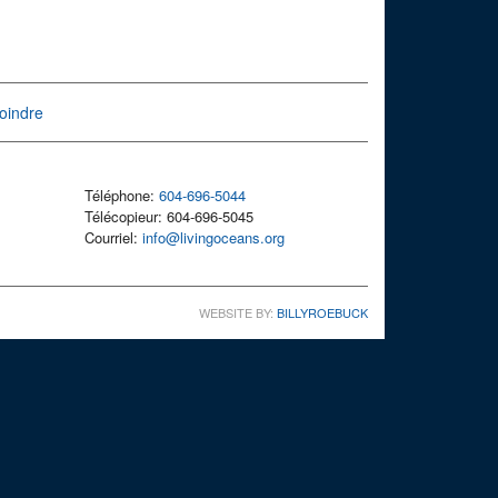
oindre
Téléphone:
604-696-5044
Télécopieur: 604-696-5045
Courriel:
info@livingoceans.org
WEBSITE BY:
BILLYROEBUCK