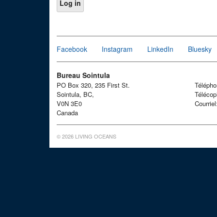
Facebook
Instagram
LinkedIn
Bluesky
Bureau Sointula
PO Box 320, 235 First St.
Téléph
Sointula, BC,
Télécop
V0N 3E0
Courrie
Canada
© 2026 LIVING OCEANS