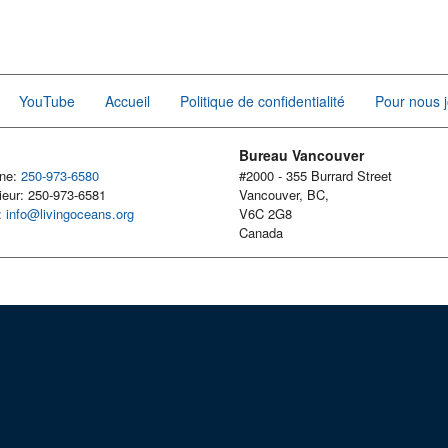
YouTube
Accueil
Politique de confidentialité
Pour nous j
Bureau Vancouver
one:
250-973-6580
#2000 - 355 Burrard Street
ieur: 250-973-6581
Vancouver, BC,
l:
info@livingoceans.org
V6C 2G8
Canada