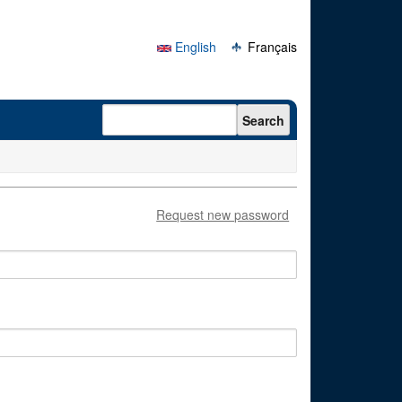
English
Français
Search form
Search
Request new password